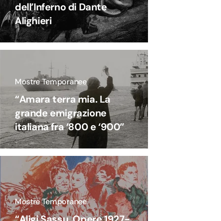
dell’Inferno di Dante
Alighieri
Mostre Temporanee
“Amara terra mia. La
grande emigrazione
italiana fra ‘800 e ‘900”
Mostre Temporanee
“Aligi Sassu, Opere 1927-