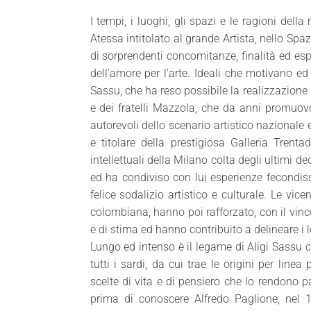
I tempi, i luoghi, gli spazi e le ragioni del
Atessa intitolato al grande Artista, nello 
di sorprendenti concomitanze, finalità ed es
dell’amore per l’arte. Ideali che motivano e
Sassu, che ha reso possibile la realizzazione 
e dei fratelli Mazzola, che da anni promuov
autorevoli dello scenario artistico nazionale 
e titolare della prestigiosa Galleria Trenta
intellettuali della Milano colta degli ultimi d
ed ha condiviso con lui esperienze fecondiss
felice sodalizio artistico e culturale. Le vic
colombiana, hanno poi rafforzato, con il vinco
e di stima ed hanno contribuito a delineare i lo
Lungo ed intenso è il legame di Aligi Sassu c
tutti i sardi, da cui trae le origini per line
scelte di vita e di pensiero che lo rendono pa
prima di conoscere Alfredo Paglione, nel 1