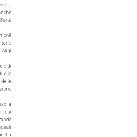
che lo
 anche
l’arte
ticoli
entano
 Aligi
e e di
i e le
 delle
azione
sso a
il cui
grande
ideali
riella