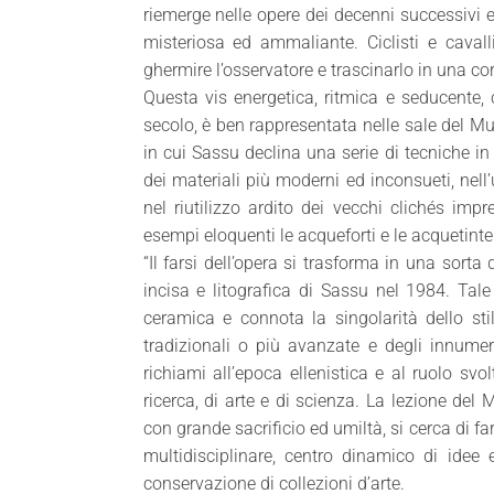
riemerge nelle opere dei decenni successivi 
misteriosa ed ammaliante. Ciclisti e cavall
ghermire l’osservatore e trascinarlo in una cors
Questa vis energetica, ritmica e seducente, 
secolo, è ben rappresentata nelle sale del M
in cui Sassu declina una serie di tecniche i
dei materiali più moderni ed inconsueti, nell’u
nel riutilizzo ardito dei vecchi clichés im
esempi eloquenti le acqueforti e le acquetinte
“Il farsi dell’opera si trasforma in una sorta 
incisa e litografica di Sassu nel 1984. Tal
ceramica e connota la singolarità dello sti
tradizionali o più avanzate e degli innumerev
richiami all’epoca ellenistica e al ruolo svo
ricerca, di arte e di scienza. La lezione de
con grande sacrificio ed umiltà, si cerca di 
multidisciplinare, centro dinamico di idee
conservazione di collezioni d’arte.