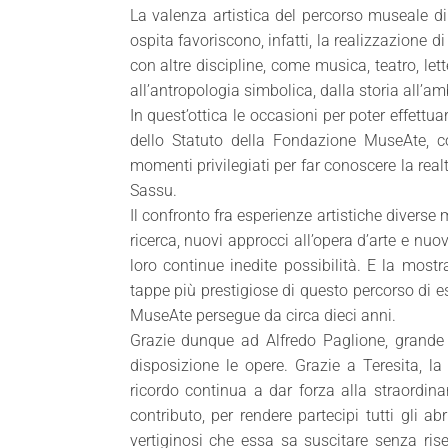
La valenza artistica del percorso museale di 
ospita favoriscono, infatti, la realizzazione d
con altre discipline, come musica, teatro, le
all’antropologia simbolica, dalla storia all’am
In quest’ottica le occasioni per poter effettua
dello Statuto della Fondazione MuseAte, con
momenti privilegiati per far conoscere la real
Sassu.
Il confronto fra esperienze artistiche diverse
ricerca, nuovi approcci all’opera d’arte e nuov
loro continue inedite possibilità. E la mos
tappe più prestigiose di questo percorso di e
MuseAte persegue da circa dieci anni.
Grazie dunque ad Alfredo Paglione, grande 
disposizione le opere. Grazie a Teresita, l
ricordo continua a dar forza alla straordin
contributo, per rendere partecipi tutti gli abr
vertiginosi che essa sa suscitare senza ris