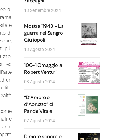
Zaccagni
seo di
13 Settembre 2024
 trama
sità e
Mostra "1943 - La
guerra nel Sangro" -
ato di
Giuliopoli
zione,
ti più
13 Agosto 2024
ruzzo,
sti ed
100-1 Omaggio a
Robert Venturi
l’arte
 ad un
08 Agosto 2024
nalità
lealtà
“D’Amore e
d’Abruzzo” di
Paride Vitale
e come
iali e
07 Agosto 2024
i anni
’opera
Dimore sonore e