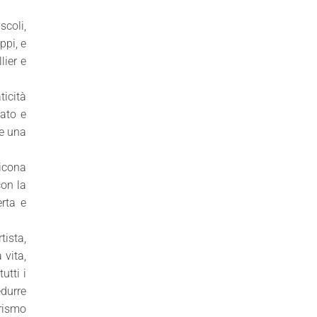
scoli,
ppi, e
lier e
ticità
iato e
he una
 icona
on la
erta e
tista,
 vita,
utti i
edurre
urismo