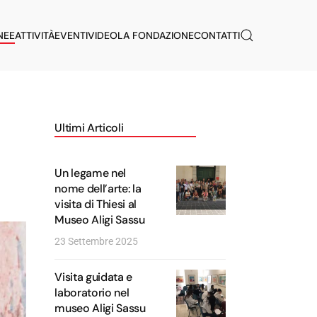
NEE
ATTIVITÀ
EVENTI
VIDEO
LA FONDAZIONE
CONTATTI
Ultimi Articoli
Un legame nel
nome dell’arte: la
visita di Thiesi al
Museo Aligi Sassu
23 Settembre 2025
Visita guidata e
laboratorio nel
museo Aligi Sassu