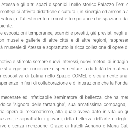
Atessa e gli altri spazi disponibili nello storico Palazzo Ferri 
i molteplici attività didattiche e culturali, in sinergia ed armonia
tteratura, e l’allestimento di mostre temporanee che spaziano dal
biente.
re esposizioni temporanee, scambi e prestiti, già previsti negli ar
 musei e gallerie di altre città e di altre regioni, rappres
tà museale di Atessa e soprattutto la ricca collezione di opere di
 motiva e stimola sempre nuovi interessi, nuovi metodi di indagin
e strategie per conoscere e sperimentare la duttilità dei material
tra espositiva di Latina nello Spazio COMEL è sicuramente una
sperienze in fieri di collaborazione e di interazione che la Fond
mecenate ed infaticabile ‘seminatore’ di bellezza, che ha me
a dolce “signora delle tartarughe”, sua amatissima compagna, 
aria opera di mecenatismo, alla quale aveva dato in vita un 
uzzesi, e soprattutto i giovani, della bellezza dell’arte e degli 
erve e senza menzogne. Grazie ai fratelli Adriano e Maria Gab