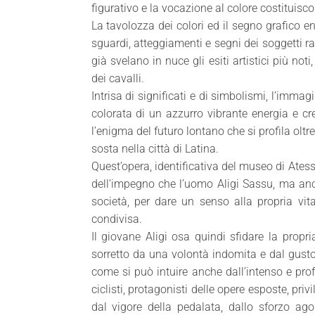
figurativo e la vocazione al colore costituisc
La tavolozza dei colori ed il segno grafico e
sguardi, atteggiamenti e segni dei soggetti rapp
già svelano in nuce gli esiti artistici più not
dei cavalli.
Intrisa di significati e di simbolismi, l’immag
colorata di un azzurro vibrante energia e cr
l’enigma del futuro lontano che si profila olt
sosta nella città di Latina.
Quest’opera, identificativa del museo di Ates
dell’impegno che l’uomo Aligi Sassu, ma an
società, per dare un senso alla propria vit
condivisa.
Il giovane Aligi osa quindi sfidare la propr
sorretto da una volontà indomita e dal gusto 
come si può intuire anche dall’intenso e prof
ciclisti, protagonisti delle opere esposte, priv
dal vigore della pedalata, dallo sforzo ago