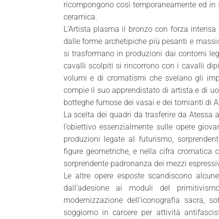
ricompongono così temporaneamente ed in simb
ceramica.
L’Artista plasma il bronzo con forza intensa 
dalle forme archetipiche più pesanti e massi
si trasformano in produzioni dai contorni leg
cavalli scolpiti si rincorrono con i cavalli di
volumi e di cromatismi che svelano gli imp
compie il suo apprendistato di artista e di u
botteghe fumose dei vasai e dei tornianti di 
La scelta dei quadri da trasferire da Atessa
l’obiettivo essenzialmente sulle opere giova
produzioni legate al futurismo, sorprendenti 
figure geometriche, e nella cifra cromatica ch
sorprendente padronanza dei mezzi espressivi
Le altre opere esposte scandiscono alcune
dall’adesione ai moduli del primitivismo
modernizzazione dell’iconografia sacra, sot
soggiorno in carcere per attività antifasci