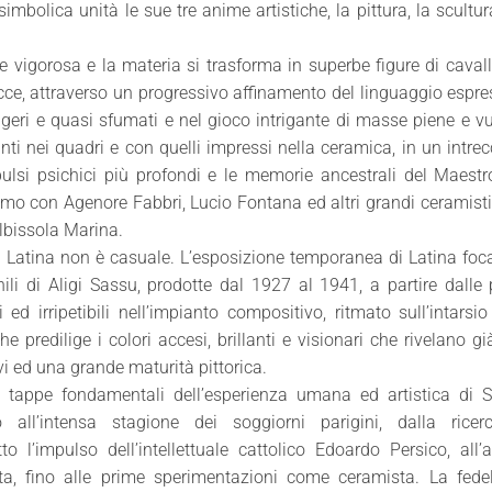
olica unità le sue tre anime artistiche, la pittura, la scultur
e vigorosa e la materia si trasforma in superbe figure di cavall
cce, attraverso un progressivo affinamento del linguaggio espre
geri e quasi sfumati e nel gioco intrigante di masse piene e vu
pinti nei quadri e con quelli impressi nella ceramica, in un intrec
ulsi psichici più profondi e le memorie ancestrali del Maest
omo con Agenore Fabbri, Lucio Fontana ed altri grandi ceramisti
Albissola Marina.
 a Latina non è casuale. L’esposizione temporanea di Latina foc
nili di Aligi Sassu, prodotte dal 1927 al 1941, a partire dalle
ed irripetibili nell’impianto compositivo, ritmato sull’intarsio
e predilige i colori accesi, brillanti e visionari che rivelano g
 ed una grande maturità pittorica.
 tappe fondamentali dell’esperienza umana ed artistica di S
 all’intensa stagione dei soggiorni parigini, dalla ricer
to l’impulso dell’intellettuale cattolico Edoardo Persico, all
sta, fino alle prime sperimentazioni come ceramista. La fede