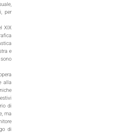
suale,
i, per
el XIX
rafica
astica
stra e
e sono
’opera
e alla
cniche
estivi
rio di
ne, ma
nitore
go di