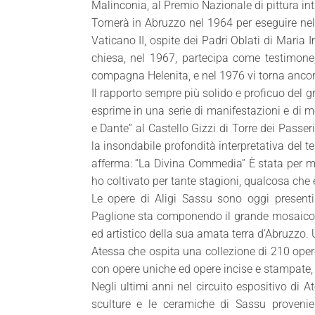
Malinconia, al Premio Nazionale di pittura int
Tornerà in Abruzzo nel 1964 per eseguire nel
Vaticano II, ospite dei Padri Oblati di Maria 
chiesa, nel 1967, partecipa come testimone, 
compagna Helenita, e nel 1976 vi torna ancor
Il rapporto sempre più solido e proficuo del g
esprime in una serie di manifestazioni e di m
e Dante” al Castello Gizzi di Torre dei Passe
la insondabile profondità interpretativa del
afferma: “La Divina Commedia” È stata per m
ho coltivato per tante stagioni, qualcosa che 
Le opere di Aligi Sassu sono oggi presenti 
Paglione sta componendo il grande mosaico de
ed artistico della sua amata terra d’Abruzzo.
Atessa che ospita una collezione di 210 ope
con opere uniche ed opere incise e stampate
Negli ultimi anni nel circuito espositivo di
sculture e le ceramiche di Sassu provenie