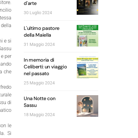
itore.
d'arte
ncilio
30 Luglio 2024
stessa
 della
L'ultimo pastore
della Maiella
i e si
31 Maggio 2024
“Sassu
 e per
In memoria di
quando
Celiberti: un viaggio
ta che
nel passato
25 Maggio 2024
lfredo
turale
Una Notte con
ssu di
Sassu
matico
18 Maggio 2024
con le
a. Si