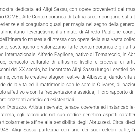
la mostra dedicata ad Aligi Sassu, con opere provenienti dal mu
Spazio COMEL Arte Contemporanea di Latina si compongono sulla
perienze e si coagulano quasi per magia nel segno della genero
d alimentano l’evergetismo illuminato di Alfredo Paglione, cogn
dell’itinerario museale di Atessa con opere della sua vasta colle
ono, sostengono e valorizzano l’arte contemporanea e gli artis
ed internazionale. Alfredo Paglione, nativo di Tornareccio, in Ab
due, cenacolo culturale di altissimo livello e crocevia di arti
ecenni del XX secolo, ha incontrato Aligi Sassu lungo i sentieri del
ime, come le creative stagioni estive di Albissola, dando vita
ende della vita ed il matrimonio con le sorelle Olivares, di nazio
lo affettivo e con la frequentazione assidua, il loro rapporto di 
ro orizzonti artistici ed esistenziali.
on l’Abruzzo. Artista riservato, tenace, coerente ed instancabil
a paterna, egli racchiude nel suo codice genetico aspetti caratter
rticolarmente affine alla sensibilità degli Abruzzesi. Circa diec
948, Aligi Sassu partecipa con uno dei suoi celebri caffè, l