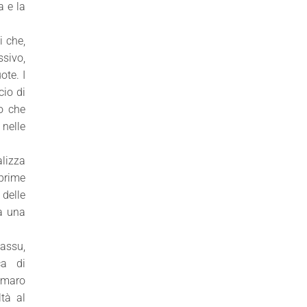
a e la
i che,
ssivo,
ote. I
cio di
ro che
 nelle
alizza
 prime
 delle
ià una
assu,
ca di
’amaro
ltà al