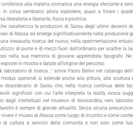
e conferisce alla materia cromatica una energia sferzante e sen
i in corsa sembrano allora esplodere, quasi a forare i quadr
a liberatoria e liberante, fisica e psichica.
che caratterizza le produzioni di Sassu degli ultimi decenni d
useo di Atessa ed emerge significativamente nella produzione g
n una inesausta ricerca del nuovo, nella sperimentazione entusi
tilizzo di punte e di mezzi fuori dall’ordinario per scalfire la la
pressi nella sua memoria di giovane apprendista tipografo. N
 esposte in mostra e datate all’origine del percorso.
di laboratorio di ricerca...” scrive Paolo Bellini nel catalogo dell
e modus operandi si estende anche alla pittura, alla scultura 
le straordinario di Sassu che, nella ricerca continua delle te
oli significati con cui l’arte interpreta la realtà, evoca sugg
lto dagli intellettuali nel museion di Alessandria, vero laborato
l Maestro è sempre di grande attualità. Senza alcuna presunzio
far vivere il museo di Atessa come luogo di incontro e come conte
 e di cultura a servizio della comunità e non solo come luo