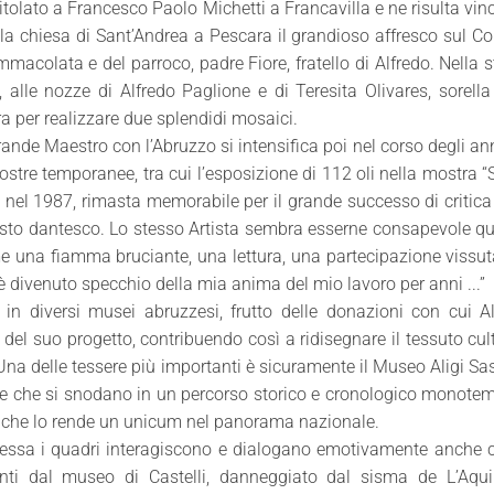
itolato a Francesco Paolo Michetti a Francavilla e ne risulta vinc
la chiesa di Sant’Andrea a Pescara il grandioso affresco sul Co
Immacolata e del parroco, padre Fiore, fratello di Alfredo. Nella 
alle nozze di Alfredo Paglione e di Teresita Olivares, sorella
a per realizzare due splendidi mosaici.
rande Maestro con l’Abruzzo si intensifica poi nel corso degli ann
ostre temporanee, tra cui l’esposizione di 112 oli nella mostra 
ri nel 1987, rimasta memorabile per il grande successo di critica
 testo dantesco. Lo stesso Artista sembra esserne consapevole 
e una fiamma bruciante, una lettura, una partecipazione vissu
è divenuto specchio della mia anima del mio lavoro per anni ...”
in diversi musei abruzzesi, frutto delle donazioni con cui A
l suo progetto, contribuendo così a ridisegnare il tessuto cul
 Una delle tessere più importanti è sicuramente il Museo Aligi Sa
re che si snodano in un percorso storico e cronologico monote
, che lo rende un unicum nel panorama nazionale.
 Atessa i quadri interagiscono e dialogano emotivamente anche 
nti dal museo di Castelli, danneggiato dal sisma de L’Aquil