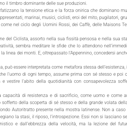
ono il timbro dominante delle sue produzioni.
nfatizzano la tensione etica e la forza onirica che dominano mu
resentati, marinai, musici, ciclisti, eroi del mito, pugilatori, gru
i, come nel ciclo degli Uomini Rossi, dei Caffè, delle Maisons Tel
ine del Ciclista, assorto nella sua fissità pensosa e nella sua sta
eatività, sembra meditare le sfide che lo attendono nell’immed
re la linea dei monti. E, oltrepassato l’Appennino, concedersi anc
sa, può essere interpretata come metafora stessa dell’esistenza,
che l’uomo di ogni tempo, assume prima con sé stesso e poi c
a e vestire l’abito della quotidianità con consapevolezza soff
ia capacità di resistenza e di sacrificio, come uomo e come ar
sofferto della scoperta di sé stesso e della grande volata della
ondo Autoritratto presente nella mostra latinense. Non a caso t
ilegiano la stasi, il riposo, l’introspezione. Essi non si lasciano s
nistico e dall’ebbrezza della velocità, ma la lezione del fut