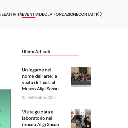
NEE
ATTIVITÀ
EVENTI
VIDEO
LA FONDAZIONE
CONTATTI
Ultimi Articoli
Un legame nel
nome dell’arte: la
visita di Thiesi al
Museo Aligi Sassu
23 Settembre 2025
Visita guidata e
laboratorio nel
museo Aligi Sassu