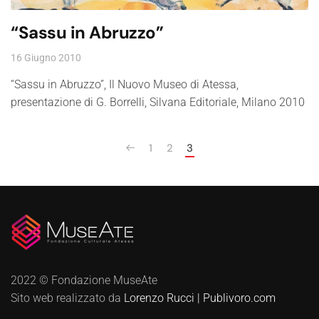
“Sassu in Abruzzo”
16 Giugno 2010
“Sassu in Abruzzo”, Il Nuovo Museo di Atessa,
presentazione di G. Borrelli, Silvana Editoriale, Milano 2010
1
2
3
2022 © Fondazione MuseAte
Sito web realizzato da
Lorenzo Rucci | Publivoro.com