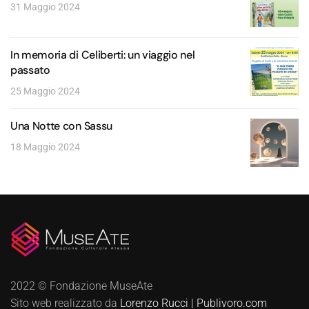
31 Maggio 2024
In memoria di Celiberti: un viaggio nel
passato
25 Maggio 2024
Una Notte con Sassu
18 Maggio 2024
2022 © Fondazione MuseAte
Sito web realizzato da
Lorenzo Rucci | Publivoro.com